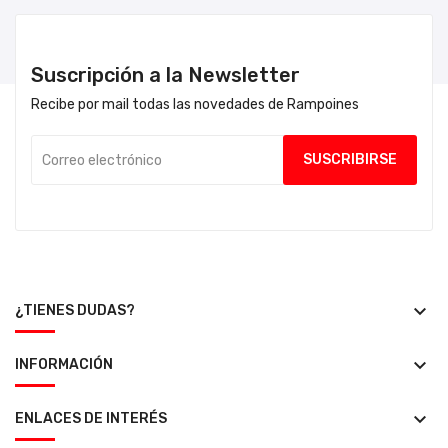
Suscripción a la Newsletter
Recibe por mail todas las novedades de Rampoines
keyboard_arrow_down
¿TIENES DUDAS?
keyboard_arrow_down
INFORMACIÓN
keyboard_arrow_down
ENLACES DE INTERÉS