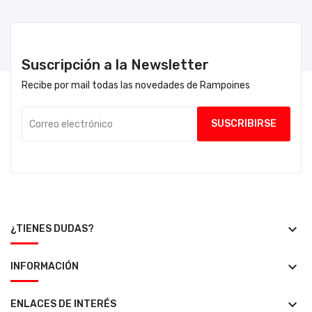
Suscripción a la Newsletter
Recibe por mail todas las novedades de Rampoines
keyboard_arrow_down
¿TIENES DUDAS?
keyboard_arrow_down
INFORMACIÓN
keyboard_arrow_down
ENLACES DE INTERÉS