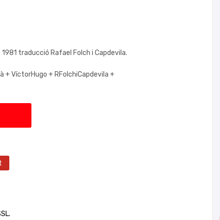
1981 traducció Rafael Folch i Capdevila.
là +
VíctorHugo +
RFolchiCapdevila +
t
SSL.