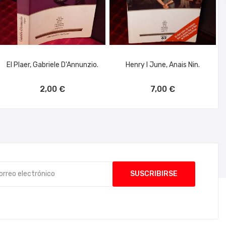
El Plaer, Gabriele D'Annunzio.
Henry I June, Anais Nin.
AÑADIR AL CARRITO
AÑADIR AL CARRITO
2,00 €
7,00 €