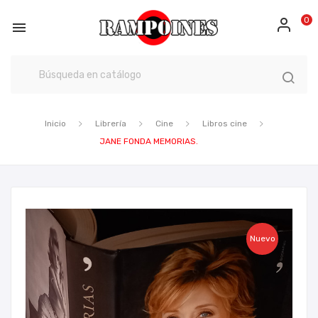
0

Inicio
Librería
Cine
Libros cine
JANE FONDA MEMORIAS.
Nuevo