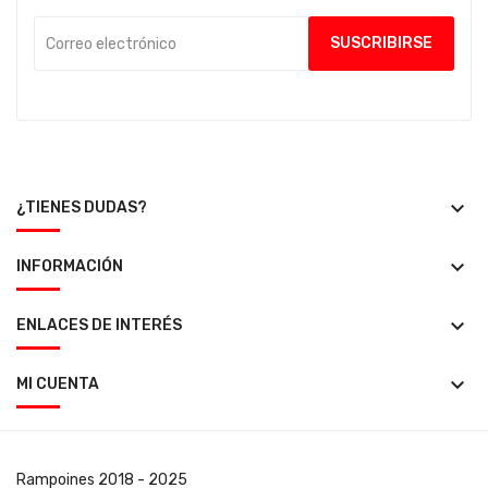
keyboard_arrow_down
¿TIENES DUDAS?
keyboard_arrow_down
INFORMACIÓN
keyboard_arrow_down
ENLACES DE INTERÉS
keyboard_arrow_down
MI CUENTA
Rampoines
2018 - 2025