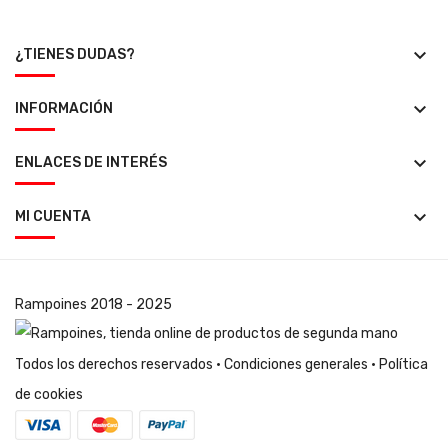
keyboard_arrow_down
¿TIENES DUDAS?
keyboard_arrow_down
INFORMACIÓN
keyboard_arrow_down
ENLACES DE INTERÉS
keyboard_arrow_down
MI CUENTA
Rampoines
2018 - 2025
Todos los derechos reservados ·
Condiciones generales
·
Política
de cookies