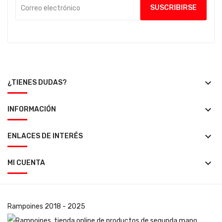
keyboard_arrow_down
¿TIENES DUDAS?
keyboard_arrow_down
INFORMACIÓN
keyboard_arrow_down
ENLACES DE INTERÉS
keyboard_arrow_down
MI CUENTA
Rampoines
2018 - 2025