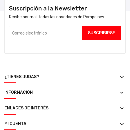
Suscripción a la Newsletter
Recibe por mail todas las novedades de Rampoines
keyboard_arrow_down
¿TIENES DUDAS?
keyboard_arrow_down
INFORMACIÓN
keyboard_arrow_down
ENLACES DE INTERÉS
keyboard_arrow_down
MI CUENTA