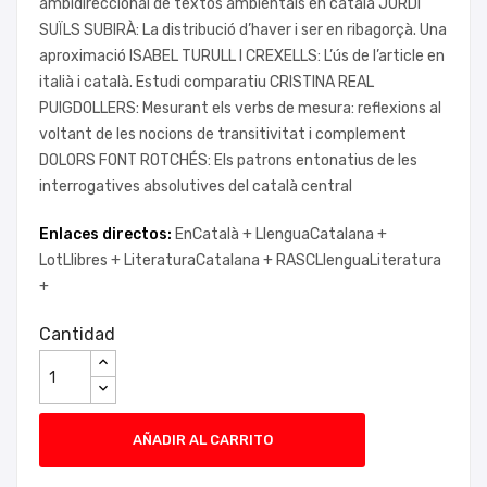
ambidireccional de textos ambientals en català JORDI
SUÏLS SUBIRÀ: La distribució d’haver i ser en ribagorçà. Una
aproximació ISABEL TURULL I CREXELLS: L’ús de l’article en
italià i català. Estudi comparatiu CRISTINA REAL
PUIGDOLLERS: Mesurant els verbs de mesura: reflexions al
voltant de les nocions de transitivitat i complement
DOLORS FONT ROTCHÉS: Els patrons entonatius de les
interrogatives absolutives del català central
Enlaces directos:
EnCatalà +
LlenguaCatalana +
LotLlibres +
LiteraturaCatalana +
RASCLlenguaLiteratura
+
Cantidad
AÑADIR AL CARRITO