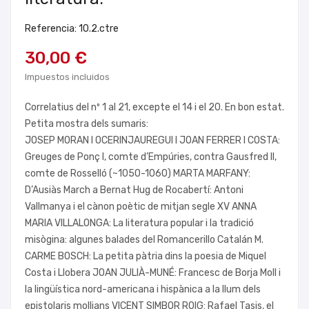
Referencia: 10.2.ctre
30,00 €
Impuestos incluidos
Correlatius del nº 1 al 21, excepte el 14 i el 20. En bon estat.
Petita mostra dels sumaris:
JOSEP MORAN I OCERINJAUREGUI I JOAN FERRER I COSTA:
Greuges de Ponç I, comte d’Empúries, contra Gausfred II,
comte de Rosselló (~1050-1060) MARTA MARFANY:
D’Ausiàs March a Bernat Hug de Rocabertí: Antoni
Vallmanya i el cànon poètic de mitjan segle XV ANNA
MARIA VILLALONGA: La literatura popular i la tradició
misògina: algunes balades del Romancerillo Catalán M.
CARME BOSCH: La petita pàtria dins la poesia de Miquel
Costa i Llobera JOAN JULIÀ-MUNÉ: Francesc de Borja Moll i
la lingüística nord-americana i hispànica a la llum dels
epistolaris mollians VICENT SIMBOR ROIG: Rafael Tasis, el