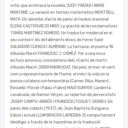
crític que estimava la novel·la JUDIT FREIXA I AMOR
MONTANÉ: La variació en termes matemàtics MERITXELL
MATA: Els adverbis d’acte de parla i el modus oracional
ELENA CASTROVIEJO MIRÓ: La qüestió de les exclamatives
TOMÀS MARTÍNEZ ROMERO: Un traductor medieval en el
seu context: els defalliments lèxics de Ferrer Saiol
SALVADOR CUENCA I ALMENAR: La fantasia i el poema 18
d’Ausiàs March FRANCESC J. GÓMEZ: Per a una nova
lectura amorosa i consolatoria dels «Cants de mort»
d’Ausiàs March JORDI MARRUGAT: Del peix, el mar i el vent
com a representacions de l’home, el món i la vida en la
poesia catalana contemporània (Carner, Riba, Manent,
Rosselló-Pòrcel i Palau i Fabre) MAGÍ SUNYER: L’ardenta
cavalcada, de Ramon Vinyes: un repertori de perversitats
JOSEP CAMPS I ARBÓS I FRANCESC FOGUET I BOREU: Els
pares dels soldats (1937), de Joan Baptista Xuriguera.
Edició i estudi LLUM BRACHO LAPIEDRA: El comportament
ideològic a través de la toponímia en la traducció