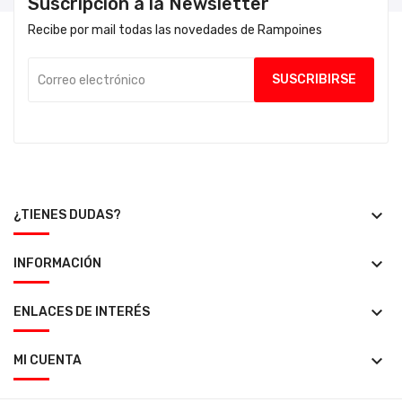
Suscripción a la Newsletter
Recibe por mail todas las novedades de Rampoines
keyboard_arrow_down
¿TIENES DUDAS?
keyboard_arrow_down
INFORMACIÓN
keyboard_arrow_down
ENLACES DE INTERÉS
keyboard_arrow_down
MI CUENTA