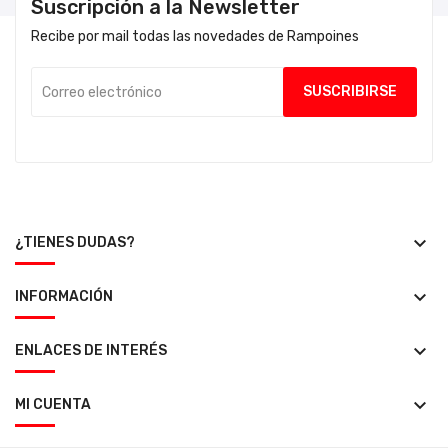
Suscripción a la Newsletter
Recibe por mail todas las novedades de Rampoines
keyboard_arrow_down
¿TIENES DUDAS?
keyboard_arrow_down
INFORMACIÓN
keyboard_arrow_down
ENLACES DE INTERÉS
keyboard_arrow_down
MI CUENTA