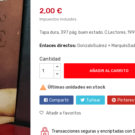
2,00 €
Impuestos incluidos
Tapa dura, 397 pág. buen estado. C.Lectores, 19
Enlaces directos:
GonzaloSuárez +
MarquésSad
Cantidad
AÑADIR AL CARRITO

Últimas unidades en stock
Compartir
Tuitear
Pinteres
Añadir a favoritos
Transacciones seguras y encriptadas con 