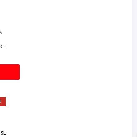
99
e +
t
SSL.