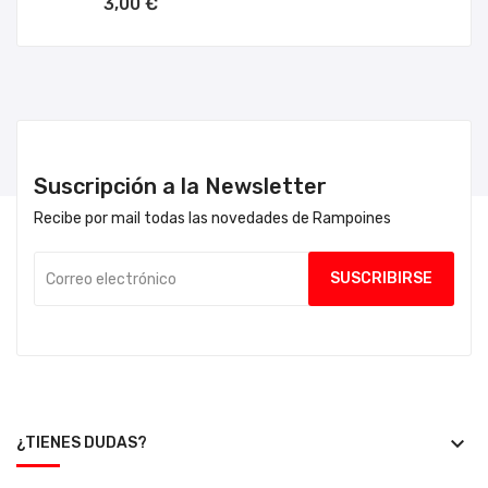
3,00 €
Suscripción a la Newsletter
Recibe por mail todas las novedades de Rampoines
keyboard_arrow_down
¿TIENES DUDAS?