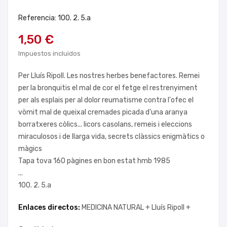
Referencia: 100. 2. 5.a
1,50 €
Impuestos incluidos
Per Lluís Ripoll. Les nostres herbes benefactores. Remei
per la bronquitis el mal de cor el fetge el restrenyiment
per als esplais per al dolor reumatisme contra l'ofec el
vòmit mal de queixal cremades picada d'una aranya
borratxeres còlics... licors casolans, remeis i eleccions
miraculosos i de llarga vida, secrets clàssics enigmàtics o
màgics
Tapa tova 160 pàgines en bon estat hmb 1985
...
100. 2. 5.a
Enlaces directos:
MEDICINA NATURAL +
Lluís Ripoll +