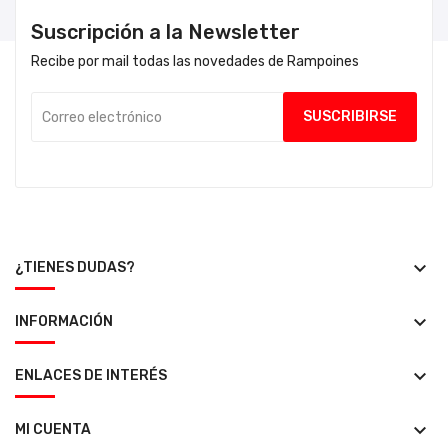
Suscripción a la Newsletter
Recibe por mail todas las novedades de Rampoines
keyboard_arrow_down
¿TIENES DUDAS?
keyboard_arrow_down
INFORMACIÓN
keyboard_arrow_down
ENLACES DE INTERÉS
keyboard_arrow_down
MI CUENTA