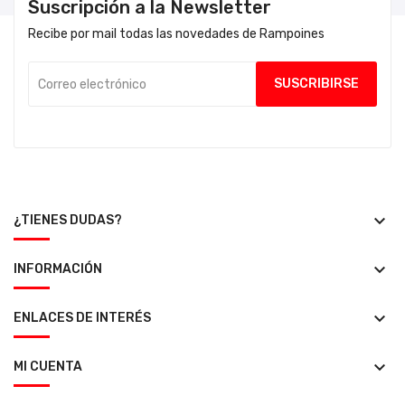
Suscripción a la Newsletter
Recibe por mail todas las novedades de Rampoines
keyboard_arrow_down
¿TIENES DUDAS?
keyboard_arrow_down
INFORMACIÓN
keyboard_arrow_down
ENLACES DE INTERÉS
keyboard_arrow_down
MI CUENTA