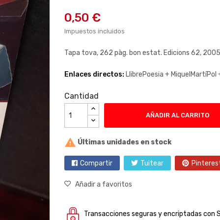
0,50 €
Impuestos incluidos
Tapa tova, 262 pàg. bon estat. Edicions 62, 200
Enlaces directos:
LlibrePoesia +
MiquelMartíPol 
Cantidad
AÑADIR AL CARRITO

Últimas unidades en stock
Compartir
Tuitear
Pinteres
Añadir a favoritos
Transacciones seguras y encriptadas con 