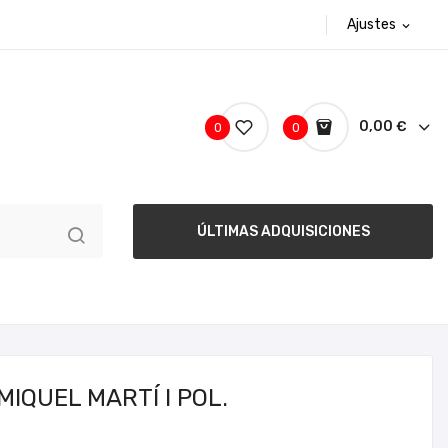
Ajustes
expand_more
0,00 €
0
0
ÚLTIMAS ADQUISICIONES
IQUEL MARTÍ I POL.