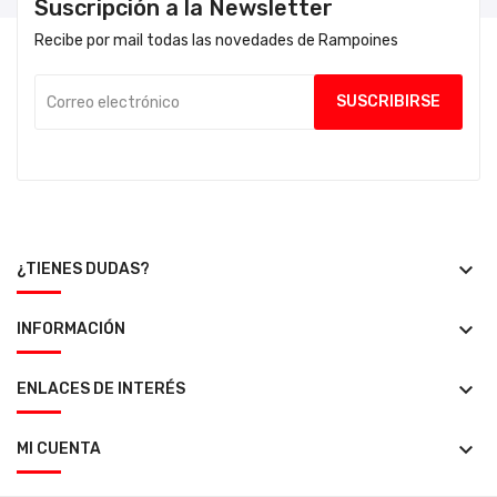
Suscripción a la Newsletter
Recibe por mail todas las novedades de Rampoines
keyboard_arrow_down
¿TIENES DUDAS?
keyboard_arrow_down
INFORMACIÓN
keyboard_arrow_down
ENLACES DE INTERÉS
keyboard_arrow_down
MI CUENTA