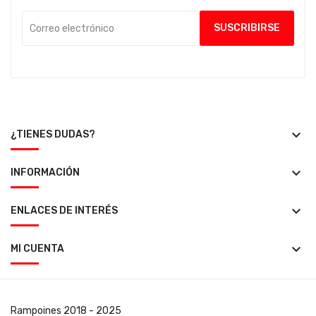
keyboard_arrow_down
¿TIENES DUDAS?
keyboard_arrow_down
INFORMACIÓN
keyboard_arrow_down
ENLACES DE INTERÉS
keyboard_arrow_down
MI CUENTA
Rampoines
2018 - 2025