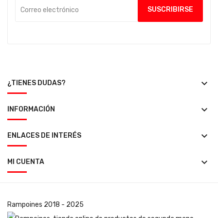
keyboard_arrow_down
¿TIENES DUDAS?
keyboard_arrow_down
INFORMACIÓN
keyboard_arrow_down
ENLACES DE INTERÉS
keyboard_arrow_down
MI CUENTA
Rampoines
2018 - 2025