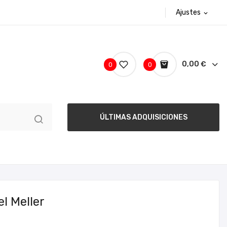
Ajustes
expand_more
0,00 €
0
0
ÚLTIMAS ADQUISICIONES
l Meller