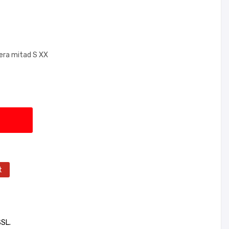
mera mitad S XX
t
SSL.