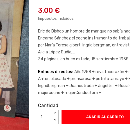
3,00 €
Impuestos incluidos
Eric de Bishop un hombre de mar que no sabía nadar
Encarna Sánchez el coche instrumento de trabajo 
por María Teresa gibert, Ingrid bergman, entrevis
Alicia López Budia,...
34 páginas, en buen estado, 15 septiembre 1958
Enlaces directos:
Año1958 +
revistacorazón +
AntonioLosada +
prensarosa +
petritatamayo +
Ingridbergman +
Juanestrada +
ángelter +
Rusia
mujercoche +
mujerConductora +
Cantidad
AÑADIR AL CARRITO