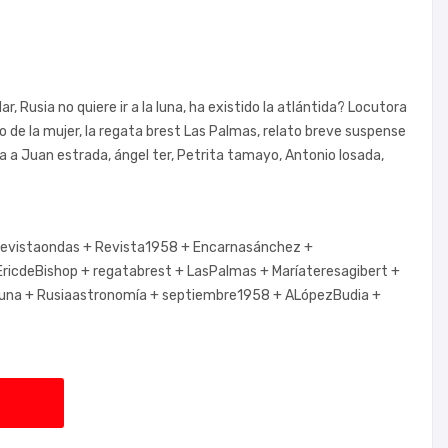
, Rusia no quiere ir a la luna, ha existido la atlántida? Locutora
de la mujer, la regata brest Las Palmas, relato breve suspense
ta a Juan estrada, ángel ter, Petrita tamayo, Antonio losada,
revistaondas +
Revista1958 +
Encarnasánchez +
EricdeBishop +
regatabrest +
LasPalmas +
Maríateresagibert +
luna +
Rusiaastronomía +
septiembre1958 +
ALópezBudia +