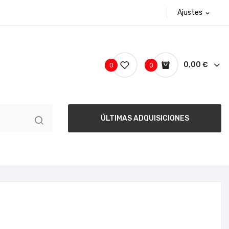
Ajustes
expand_more
0,00 €
0
0
ÚLTIMAS ADQUISICIONES