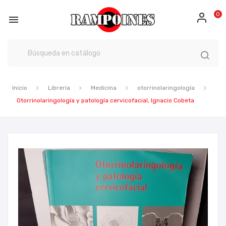
0

Inicio
Librería
Medicina
otorrinolaringología
Otorrinolaringología y patología cervicofacial, Ignacio Cobeta