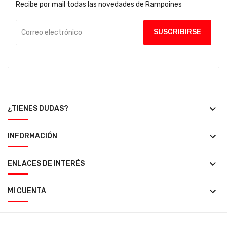
Recibe por mail todas las novedades de Rampoines
keyboard_arrow_down
¿TIENES DUDAS?
keyboard_arrow_down
INFORMACIÓN
keyboard_arrow_down
ENLACES DE INTERÉS
keyboard_arrow_down
MI CUENTA