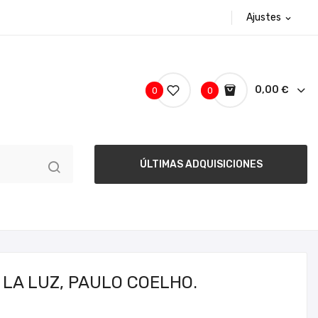
Ajustes
expand_more
0,00 €
0
0
ÚLTIMAS ADQUISICIONES
LA LUZ, PAULO COELHO.