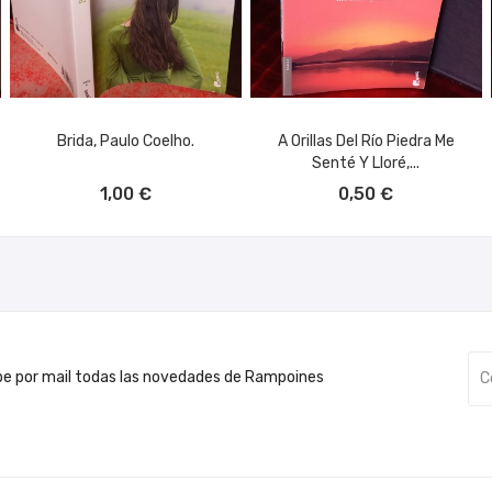
Brida, Paulo Coelho.
A Orillas Del Río Piedra Me
Senté Y Lloré,...
AÑADIR AL CARRITO
AÑADIR AL CARRITO
1,00 €
0,50 €
be por mail todas las novedades de Rampoines