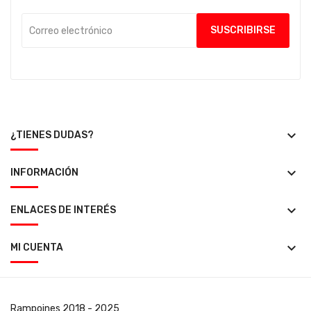
keyboard_arrow_down
¿TIENES DUDAS?
keyboard_arrow_down
INFORMACIÓN
keyboard_arrow_down
ENLACES DE INTERÉS
keyboard_arrow_down
MI CUENTA
Rampoines
2018 - 2025