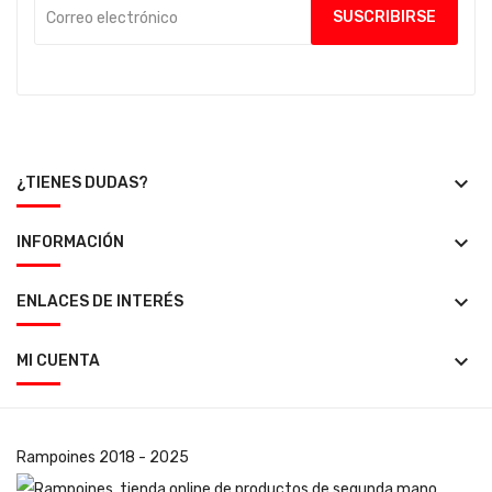
keyboard_arrow_down
¿TIENES DUDAS?
keyboard_arrow_down
INFORMACIÓN
keyboard_arrow_down
ENLACES DE INTERÉS
keyboard_arrow_down
MI CUENTA
Rampoines
2018 - 2025