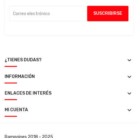
keyboard_arrow_down
¿TIENES DUDAS?
keyboard_arrow_down
INFORMACIÓN
keyboard_arrow_down
ENLACES DE INTERÉS
keyboard_arrow_down
MI CUENTA
Rampoines
2018 - 2025