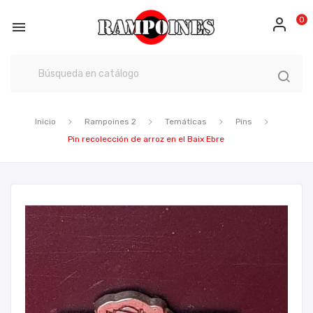
0

Inicio
Rampoines 2
Temáticas
Pins
Pin recolección de arroz en el Baix Ebre