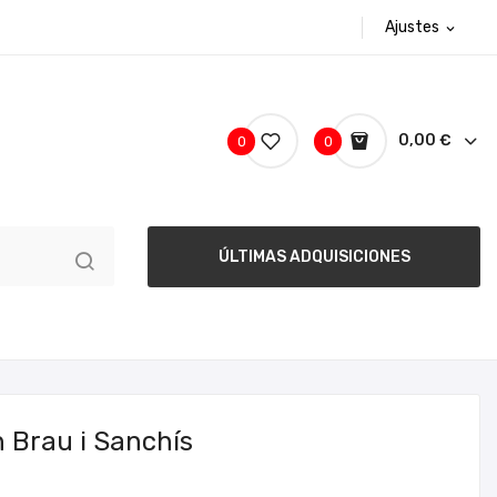
Ajustes
expand_more
0,00 €
0
0
ÚLTIMAS ADQUISICIONES
n Brau i Sanchís