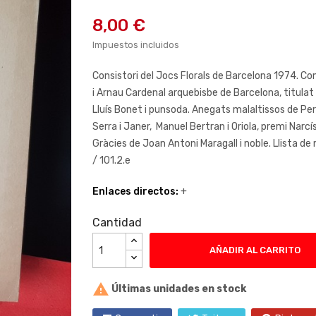
8,00 €
Impuestos incluidos
Consistori del Jocs Florals de Barcelona 1974. C
i Arnau Cardenal arquebisbe de Barcelona, titulat l
Lluís Bonet i punsoda. Anegats malaltissos de Pere
Serra i Janer, Manuel Bertran i Oriola, premi Narcís 
Gràcies de Joan Antoni Maragall i noble. Llista de
/ 101.2.e
Enlaces directos:
+
Cantidad
AÑADIR AL CARRITO

Últimas unidades en stock