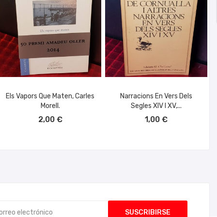
Els Vapors Que Maten, Carles
Narracions En Vers Dels
Morell.
Segles XIV I XV,...
AÑADIR AL CARRITO
AÑADIR AL CARRITO
2,00 €
1,00 €