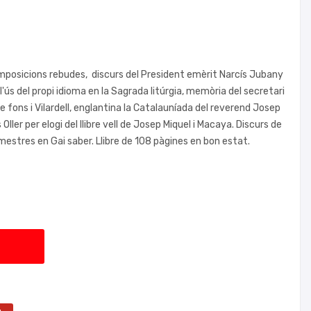
omposicions rebudes, discurs del President emèrit Narcís Jubany
'ús del propi idioma en la Sagrada litúrgia, memòria del secretari
 fons i Vilardell, englantina la Catalauníada del reverend Josep
Oller per elogi del llibre vell de Josep Miquel i Macaya. Discurs de
 mestres en Gai saber. Llibre de 108 pàgines en bon estat.