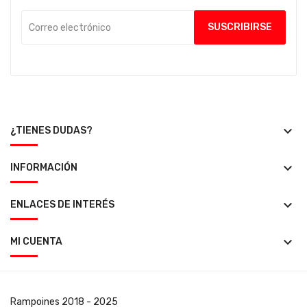
keyboard_arrow_down
¿TIENES DUDAS?
keyboard_arrow_down
INFORMACIÓN
keyboard_arrow_down
ENLACES DE INTERÉS
keyboard_arrow_down
MI CUENTA
Rampoines
2018 - 2025