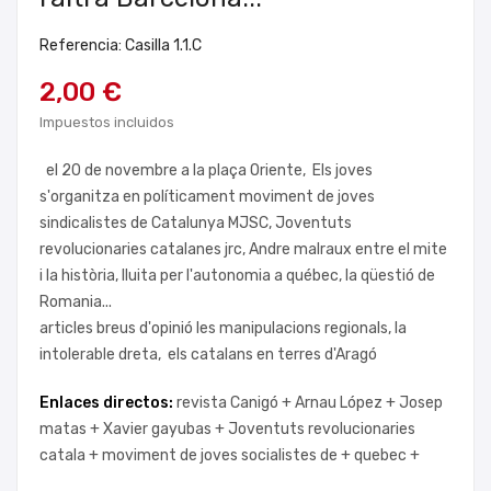
Referencia: Casilla 1.1.C
2,00 €
Impuestos incluidos
el 20 de novembre a la plaça Oriente, Els joves
s'organitza en políticament moviment de joves
sindicalistes de Catalunya MJSC, Joventuts
revolucionaries catalanes jrc, Andre malraux entre el mite
i la història, lluita per l'autonomia a québec, la qüestió de
Romania...
articles breus d'opinió les manipulacions regionals, la
intolerable dreta, els catalans en terres d'Aragó
Enlaces directos:
revista Canigó +
Arnau López +
Josep
matas +
Xavier gayubas +
Joventuts revolucionaries
catala +
moviment de joves socialistes de +
quebec +