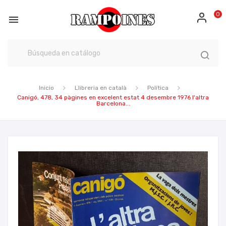
0

Inicio
Llibreria en català
Política
Canigó, 478, 34 pàgines en excelent estat 4 desembre 1976 l'altra
Barcelona...