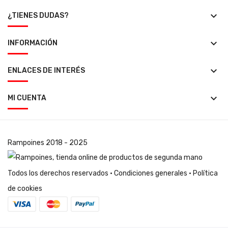
keyboard_arrow_down
¿TIENES DUDAS?
keyboard_arrow_down
INFORMACIÓN
keyboard_arrow_down
ENLACES DE INTERÉS
keyboard_arrow_down
MI CUENTA
Rampoines
2018 - 2025
Todos los derechos reservados ·
Condiciones generales
·
Política
de cookies