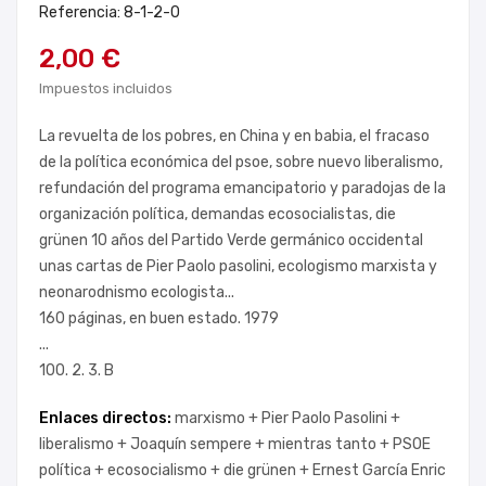
Referencia: 8-1-2-0
2,00 €
Impuestos incluidos
La revuelta de los pobres, en China y en babia, el fracaso
de la política económica del psoe, sobre nuevo liberalismo,
refundación del programa emancipatorio y paradojas de la
organización política, demandas ecosocialistas, die
grünen 10 años del Partido Verde germánico occidental
unas cartas de Pier Paolo pasolini, ecologismo marxista y
neonarodnismo ecologista...
160 páginas, en buen estado. 1979
...
100. 2. 3. B
Enlaces directos:
marxismo +
Pier Paolo Pasolini +
liberalismo +
Joaquín sempere +
mientras tanto +
PSOE
política +
ecosocialismo +
die grünen +
Ernest García Enric