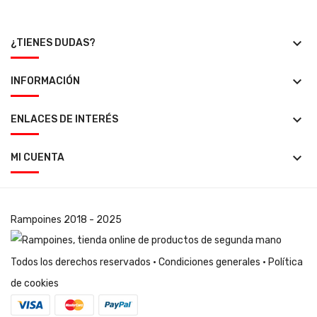
keyboard_arrow_down
¿TIENES DUDAS?
keyboard_arrow_down
INFORMACIÓN
keyboard_arrow_down
ENLACES DE INTERÉS
keyboard_arrow_down
MI CUENTA
Rampoines
2018 - 2025
Todos los derechos reservados ·
Condiciones generales
·
Política
de cookies