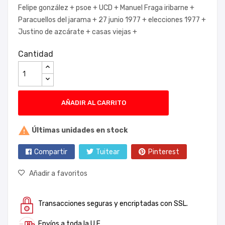
Felipe gonzález +
psoe +
UCD +
Manuel Fraga iribarne +
Paracuellos del jarama +
27 junio 1977 +
elecciones 1977 +
Justino de azcárate +
casas viejas +
Cantidad
AÑADIR AL CARRITO

Últimas unidades en stock
Compartir
Tuitear
Pinterest
Añadir a favoritos
Transacciones seguras y encriptadas con SSL.
Envíos a toda la U.E.