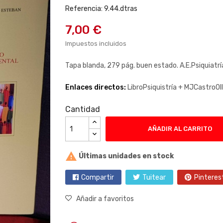
Referencia: 9.44.dtras
7,00 €
Impuestos incluidos
Tapa blanda, 279 pág. buen estado. A.E.Psiquiatrí
Enlaces directos:
LibroPsiquistría +
MJCastroOll
Cantidad
AÑADIR AL CARRITO

Últimas unidades en stock
Compartir
Tuitear
Pinteres
Añadir a favoritos