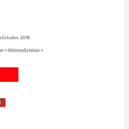
a Estudios, 2018
er +
RGómezEsteban +
t