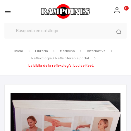
0

Inicio
Librería
Medicina
Alternativa
Reflexología / Reflejoterapia podal
La biblia de la reflexología, Louise Keet.