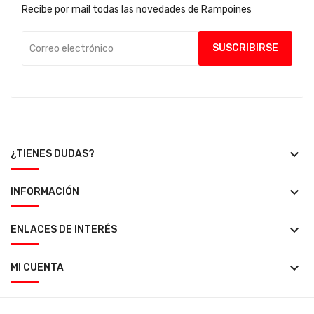
Recibe por mail todas las novedades de Rampoines
keyboard_arrow_down
¿TIENES DUDAS?
keyboard_arrow_down
INFORMACIÓN
keyboard_arrow_down
ENLACES DE INTERÉS
keyboard_arrow_down
MI CUENTA