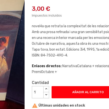
3,00 €
Impuestos incluidos
novel·la que retrata la complexitat de les relacio
Amb una prosa refinada i una gran sensibilitat ps
en una recerca interior marcada per les emocions
Octubre de narrativa, aquesta obra és una mostra
Tapa tova, bon estat. Edicions 3i4, 1995, 1a edici
ISBN: 84-7502-490-4.
Enlaces directos:
NarrativaCatalana +
relacio
PremiOctubre +
Cantidad
AÑADIR AL CARRITO

Últimas unidades en stock