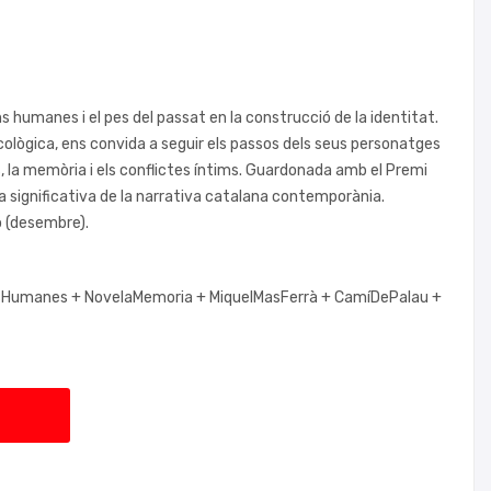
ns humanes i el pes del passat en la construcció de la identitat.
icològica, ens convida a seguir els passos dels seus personatges
, la memòria i els conflictes íntims. Guardonada amb el Premi
 significativa de la narrativa catalana contemporània.
ó (desembre).
nsHumanes +
NovelaMemoria +
MiquelMasFerrà +
CamíDePalau +