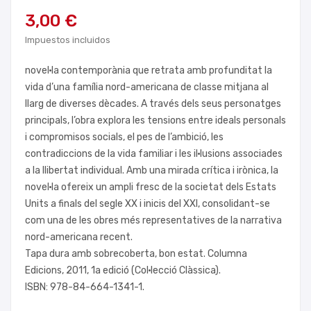
3,00 €
Impuestos incluidos
novel·la contemporània que retrata amb profunditat la
vida d’una família nord-americana de classe mitjana al
llarg de diverses dècades. A través dels seus personatges
principals, l’obra explora les tensions entre ideals personals
i compromisos socials, el pes de l’ambició, les
contradiccions de la vida familiar i les il·lusions associades
a la llibertat individual. Amb una mirada crítica i irònica, la
novel·la ofereix un ampli fresc de la societat dels Estats
Units a finals del segle XX i inicis del XXI, consolidant-se
com una de les obres més representatives de la narrativa
nord-americana recent.
Tapa dura amb sobrecoberta, bon estat. Columna
Edicions, 2011, 1a edició (Col·lecció Clàssica).
ISBN: 978-84-664-1341-1.