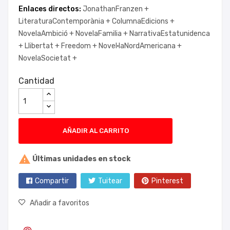
Enlaces directos:
JonathanFranzen +
LiteraturaContemporània +
ColumnaEdicions +
NovelaAmbició +
NovelaFamilia +
NarrativaEstatunidenca
+
Llibertat +
Freedom +
Novel·laNordAmericana +
NovelaSocietat +
Cantidad
AÑADIR AL CARRITO

Últimas unidades en stock
Compartir
Tuitear
Pinterest
Añadir a favoritos