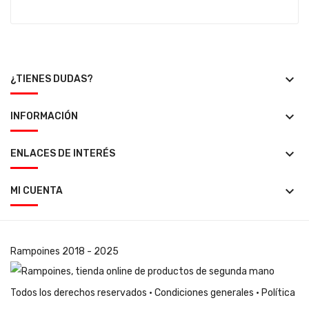
keyboard_arrow_down
¿TIENES DUDAS?
keyboard_arrow_down
INFORMACIÓN
keyboard_arrow_down
ENLACES DE INTERÉS
keyboard_arrow_down
MI CUENTA
Rampoines
2018 - 2025
Todos los derechos reservados ·
Condiciones generales
·
Política