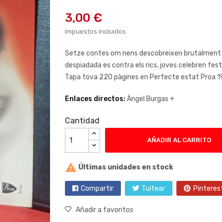
3,00 €
Impuestos incluidos
Setze contes om nens descobreixen brutalment la
despiadada es contra els rics, joves celebren festes
Tapa tova 220 pàgines en Perfecte estat Proa 
Enlaces directos:
Àngel Burgas +
Cantidad
AÑADIR AL CARRITO

Últimas unidades en stock
Compartir
Tuitear
Pinteres
Añadir a favoritos