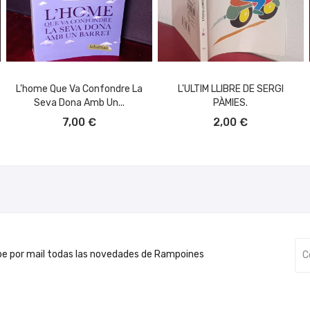
L'home Que Va Confondre La
L'ULTIM LLIBRE DE SERGI
Seva Dona Amb Un...
PÀMIES.
AÑADIR AL CARRITO
AÑADIR AL CARRITO
7,00 €
2,00 €
be por mail todas las novedades de Rampoines