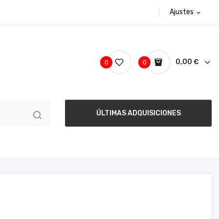
Ajustes
expand_more
0,00 €
0
0
ÚLTIMAS ADQUISICIONES