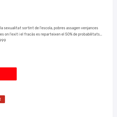
 sexualitat sortint de l'escola, pobres assagen venjances
 on l'exit i el fracàs es reparteixen el 50% de probabilitats...
1999
t