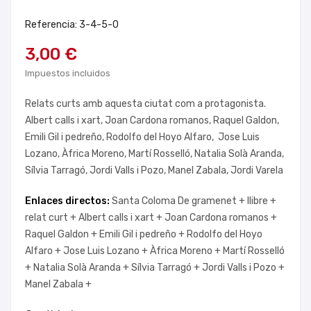
Referencia: 3-4-5-0
3,00 €
Impuestos incluidos
Relats curts amb aquesta ciutat com a protagonista.
Albert calls i xart, Joan Cardona romanos, Raquel Galdon,
Emili Gil i pedreño, Rodolfo del Hoyo Alfaro, Jose Luis
Lozano, Àfrica Moreno, Martí Rosselló, Natalia Solà Aranda,
Sílvia Tarragó, Jordi Valls i Pozo, Manel Zabala, Jordi Varela
Enlaces directos:
Santa Coloma De gramenet +
llibre +
relat curt +
Albert calls i xart +
Joan Cardona romanos +
Raquel Galdon +
Emili Gil i pedreño +
Rodolfo del Hoyo
Alfaro +
Jose Luis Lozano +
Àfrica Moreno +
Martí Rosselló
+
Natalia Solà Aranda +
Sílvia Tarragó +
Jordi Valls i Pozo +
Manel Zabala +