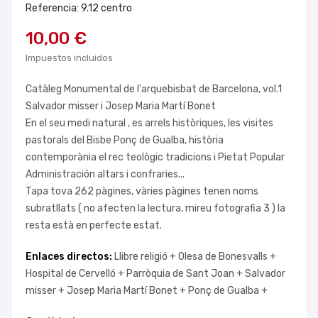
Referencia: 9.12 centro
10,00 €
Impuestos incluidos
Catàleg Monumental de l'arquebisbat de Barcelona, vol.1
Salvador misser i Josep Maria Martí Bonet
En el seu medi natural , es arrels històriques, les visites
pastorals del Bisbe Ponç de Gualba, història
contemporània el rec teològic tradicions i Pietat Popular
Administración altars i confraries...
Tapa tova 262 pàgines, vàries pàgines tenen noms
subratllats ( no afecten la lectura, mireu fotografia 3 ) la
resta està en perfecte estat.
Enlaces directos:
Llibre religió +
Olesa de Bonesvalls +
Hospital de Cervelló +
Parròquia de Sant Joan +
Salvador
misser +
Josep Maria Martí Bonet +
Ponç de Gualba +