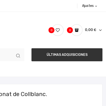
Ajustes
expand_more
0,00 €
0
0
ÚLTIMAS ADQUISICIONES
nat de Collblanc.