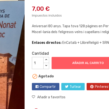
7,00 €
Impuestos incluidos
Aniversari 80 anys. Tapa tova 128 pàgines en Pe
Miscel-lania dels feligresos veïns i capellans i reli
Enlaces directos:
EnCatalà +
LlibreReligió +
SRN
Cantidad
AÑADIR AL CARRITO

Agotado
Compartir
Tuitear
Pinteres
Añadir a favoritos