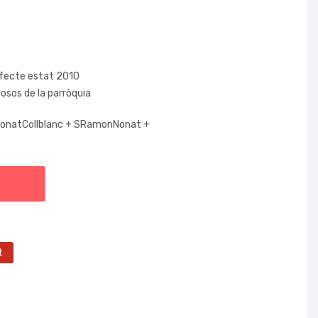
rfecte estat 2010
giosos de la parròquia
onatCollblanc +
SRamonNonat +
t