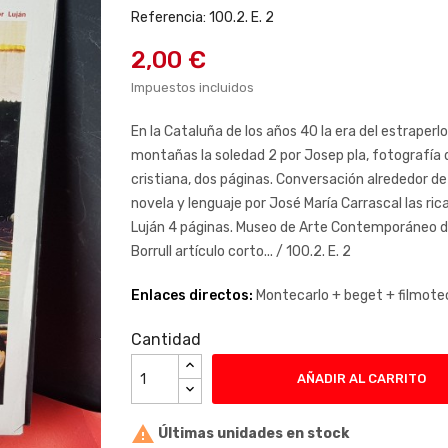
Referencia: 100.2. E. 2
2,00 €
Impuestos incluidos
En la Cataluña de los años 40 la era del estraperlo
montañas la soledad 2 por Josep pla, fotografía d
cristiana, dos páginas. Conversación alrededor d
novela y lenguaje por José María Carrascal las ri
Luján 4 páginas. Museo de Arte Contemporáneo de M
Borrull artículo corto... / 100.2. E. 2
Enlaces directos:
Montecarlo +
beget +
filmote
Cantidad
AÑADIR AL CARRITO

Últimas unidades en stock