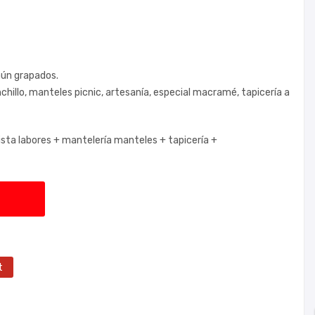
aún grapados.
hillo, manteles picnic, artesanía, especial macramé, tapicería a
sta labores +
mantelería manteles +
tapicería +
t