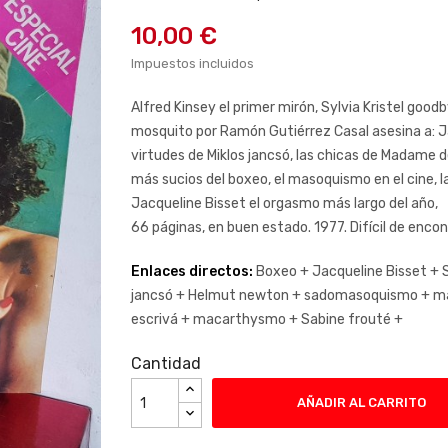
10,00 €
Impuestos incluidos
Alfred Kinsey el primer mirón, Sylvia Kristel goo
mosquito por Ramón Gutiérrez Casal asesina a: Javi
virtudes de Miklos jancsó, las chicas de Madame 
más sucios del boxeo, el masoquismo en el cine, l
Jacqueline Bisset el orgasmo más largo del año,
66 páginas, en buen estado. 1977. Difícil de encon
Enlaces directos:
Boxeo +
Jacqueline Bisset +
S
jancsó +
Helmut newton +
sadomasoquismo +
m
escrivá +
macarthysmo +
Sabine frouté +
Cantidad
AÑADIR AL CARRITO