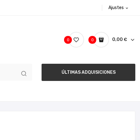
Ajustes
expand_more
0,00 €
0
0
ÚLTIMAS ADQUISICIONES