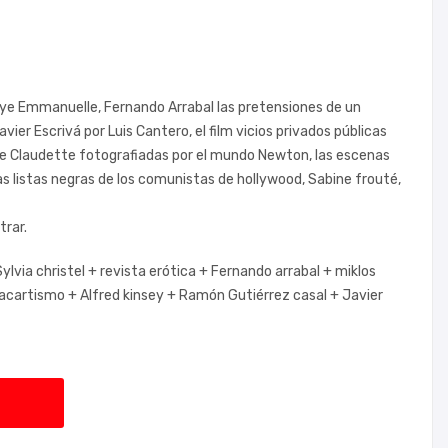
dbye Emmanuelle, Fernando Arrabal las pretensiones de un
er Escrivá por Luis Cantero, el film vicios privados públicas
de Claudette fotografiadas por el mundo Newton, las escenas
as listas negras de los comunistas de hollywood, Sabine frouté,
trar.
ylvia christel +
revista erótica +
Fernando arrabal +
miklos
acartismo +
Alfred kinsey +
Ramón Gutiérrez casal +
Javier