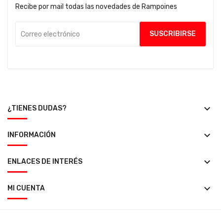
Recibe por mail todas las novedades de Rampoines
keyboard_arrow_down
¿TIENES DUDAS?
keyboard_arrow_down
INFORMACIÓN
keyboard_arrow_down
ENLACES DE INTERÉS
keyboard_arrow_down
MI CUENTA