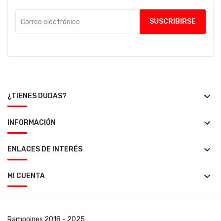
keyboard_arrow_down
¿TIENES DUDAS?
keyboard_arrow_down
INFORMACIÓN
keyboard_arrow_down
ENLACES DE INTERÉS
keyboard_arrow_down
MI CUENTA
Rampoines
2018 - 2025