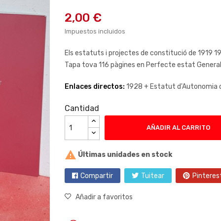
2,00 €
Impuestos incluidos
Els estatuts i projectes de constitució de 1919 
Tapa tova 116 pàgines en Perfecte estat Genera
Enlaces directos:
1928 +
Estatut d'Autonomia 
Cantidad
AÑADIR AL CARRITO

Últimas unidades en stock
Compartir
Tuitear
Pinteres
Añadir a favoritos