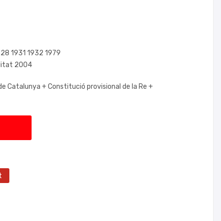
1928 1931 1932 1979
litat 2004
de Catalunya +
Constitució provisional de la Re +
t