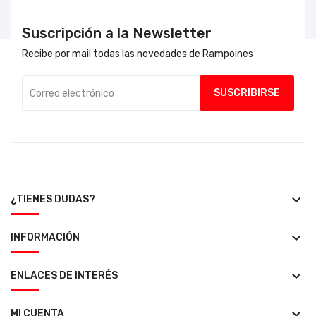
Suscripción a la Newsletter
Recibe por mail todas las novedades de Rampoines
keyboard_arrow_down
¿TIENES DUDAS?
keyboard_arrow_down
INFORMACIÓN
keyboard_arrow_down
ENLACES DE INTERÉS
keyboard_arrow_down
MI CUENTA