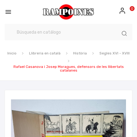
0

Inicio
Llibreria en català
Història
Segles XVI - XVIII
Rafael Casanova i Josep Moragues, defensors de les llibertats
catalanes