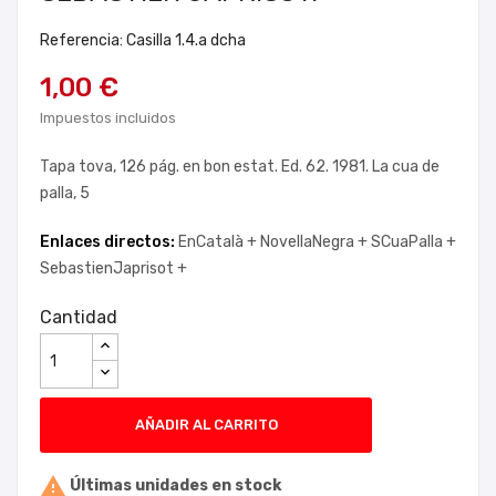
Referencia: Casilla 1.4.a dcha
1,00 €
Impuestos incluidos
Tapa tova, 126 pág. en bon estat. Ed. 62. 1981. La cua de
palla, 5
Enlaces directos:
EnCatalà +
NovellaNegra +
SCuaPalla +
SebastienJaprisot +
Cantidad
AÑADIR AL CARRITO

Últimas unidades en stock