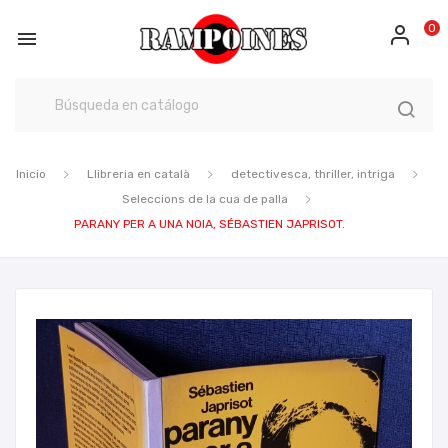
0

Inicio
Llibreria en català
detectivesca, thriller, intriga
Seleccions de la cua de palla
PARANY PER A UNA NOIA, SÉBASTIEN JAPRISOT.