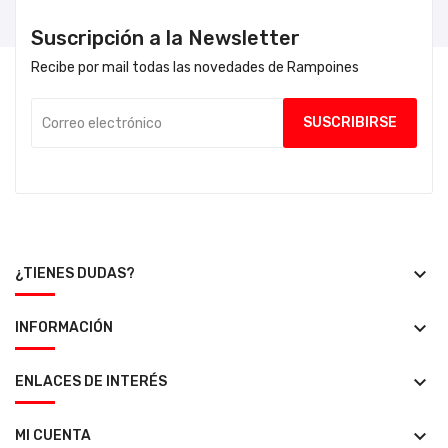
Suscripción a la Newsletter
Recibe por mail todas las novedades de Rampoines
keyboard_arrow_down
¿TIENES DUDAS?
keyboard_arrow_down
INFORMACIÓN
keyboard_arrow_down
ENLACES DE INTERÉS
keyboard_arrow_down
MI CUENTA