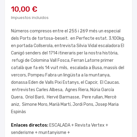
10,00 €
Impuestos incluidos
Números compresos entre el 255 i 269 més un especial
dels Ports de tortosa-beseit. en Perfecte estat. 3.100kg.
en portada Collserola, entrevista Silvia Vidal escaladora El
Canigó senders del 1714 itineraris per la nostra història,
refugi de Colomina Vall Fosca, Ferran Latorre primer
català que fa els 14 vuit mils, escalada a Busa, massís del
vercors, Pompeu Fabra un lingüista a la muntanya,
donassa Eden de Valls Pixi Estanys, el Capcir, El Caucas.
entrevistes Carles Albesa, Agnes Riera, Núria García
Quera, Oriol Baró, Hervé Barmasse, Pere rullan, Mercè
aniz, Simone Moro, Marià Martí, Jordi Pons, Josep Maria
Espinàs
Enlaces directos:
ESCALADA +
Revista Vertex +
senderisme +
muntanyisme +