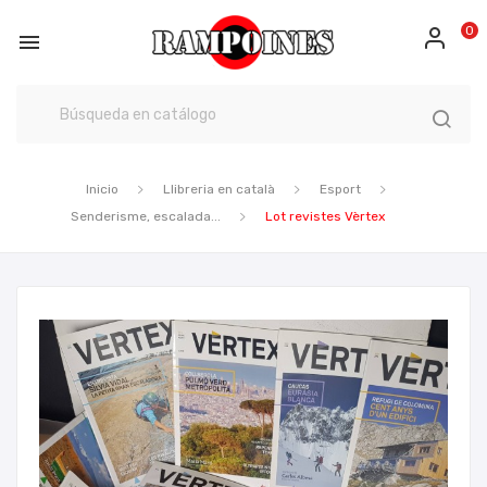
0

Inicio
Llibreria en català
Esport
Senderisme, escalada...
Lot revistes Vèrtex