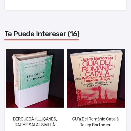
Te Puede Interesar (16)
BERGUEDÀ I LLUÇANÈS,
GUía Del Romànic Català,
JAUME SALA I SIVILLÀ.
Josep Bartomeu.
AÑADIR AL CARRITO
AÑADIR AL CARRITO