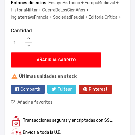
Enlaces directos:
EnsayoHistorico +
EuropaMedieval +
HistoriaMilitar +
GuerraDeLosCienAños +
InglaterraVsFrancia +
SociedadFeudal +
EditorialCrítica +
Cantidad
AÑADIR AL CARRITO

Últimas unidades en stock
Compartir
Tuitear
Pinterest
Añadir a favoritos
Transacciones seguras y encriptadas con SSL.
Envíos a toda la U.E.