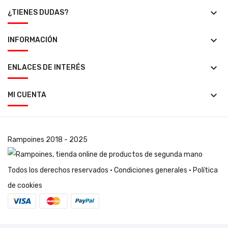
keyboard_arrow_down
¿TIENES DUDAS?
keyboard_arrow_down
INFORMACIÓN
keyboard_arrow_down
ENLACES DE INTERÉS
keyboard_arrow_down
MI CUENTA
Rampoines
2018 - 2025
Todos los derechos reservados ·
Condiciones generales
·
Política
de cookies