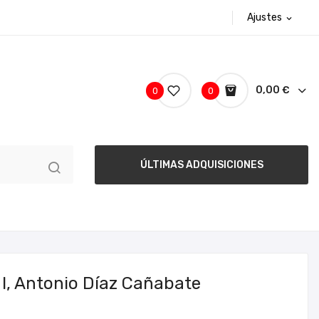
Ajustes
expand_more
0,00 €
0
0
ÚLTIMAS ADQUISICIONES
 I, Antonio Díaz Cañabate